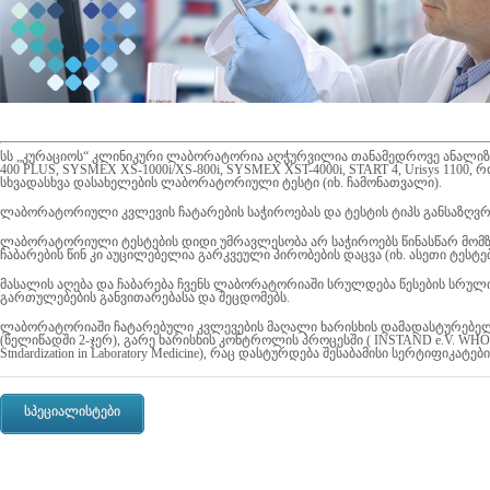
სს „კურაციოს“ კლინიკური ლაბორატორია აღჭურვილია თანამედროვე ანალიზ
400 PLUS, SYSMEX XS-1000i/XS-800i, SYSMEX XST-4000i, START 4, Urisys 1100, 
სხვადასხვა დასახელების ლაბორატორიული ტესტი (იხ. ჩამონათვალი).
ლაბორატორიული კვლევის ჩატარების საჭიროებას და ტესტის ტიპს განსაზღვრა
ლაბორატორიული ტესტების დიდი უმრავლესობა არ საჭიროებს წინასწარ მომზ
ჩაბარების წინ კი აუცილებელია გარკვეული პირობების დაცვა (იხ. ასეთი ტესტე
მასალის აღება და ჩაბარება ჩვენს ლაბორატორიაში სრულდება წესების სრულ
გართულებების განვითარებასა და შეცდომებს.
ლაბორატორიაში ჩატარებული კვლევების მაღალი ხარისხის დამადასტურებე
(წელიწადში 2-ჯერ), გარე ხარისხის კონტროლის პროცესში ( INSTAND e.V. WHO Collab
Stndardization in Laboratory Medicine), რაც დასტურდება შესაბამისი სერტიფიკატებ
სპეციალისტები